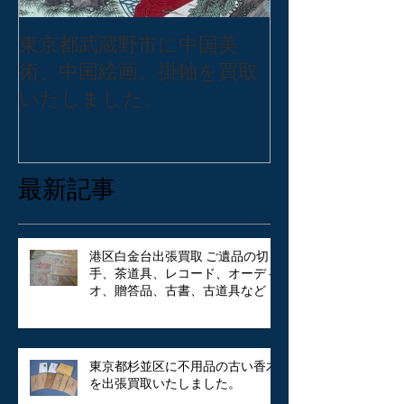
東京都武蔵野市に中国美
東京都練馬区
術、中国絵画、掛軸を買取
バッグ・アク
いたしました。
張買取いたし
最新記事
港区白金台出張買取 ご遺品の切
手、茶道具、レコード、オーディ
オ、贈答品、古書、古道具など
東京都杉並区に不用品の古い香木
を出張買取いたしました。