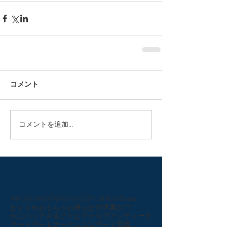
コメント
コメントを追加…
MONTBLANC
PARKER
PILOT
PLATINUM
Sailor
おすすめ
おもちゃ
お猪口
お茶道具
かご
かごバッグ
ざる
アケビ
アナログ
アンティーク
アート
アートオークション
アート写真