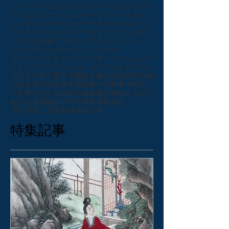
ウォーゲーム
エッチング
オークション
ギフト
ゲーム
コレクション
シェーファー
シャネル
シルクスクリーン
セーラー
テレカ
パイロット
パーカー
ビンテージ
フィギュア
ブランド品
ブランド食器
プラチナ
ペリカン
ペンシル
ボードゲーム
ボールペン
ミニカー
モダンアート
モンブラン
リサイクルショップ
リトグラフ
リフォーム
レコード
レトロゲーム
七宝
万年筆
三鷹市
不用品
不要品
世田谷区
中国
中国古墨
中国宜興
中国美術
中国骨董
中野区
二世帯住宅
人間国宝
仏像
伽羅
作家物
元永定正
処分
出張買取
切手
切手買取
前衛美術
加守田章二
加賀友禅
半紙
印材
特集記事