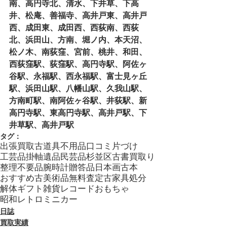
南、高円寺北、清水、下井草、下高
井、松庵、善福寺、高井戸東、高井戸
西、成田東、成田西、西荻南、西荻
北、浜田山、方南、堀ノ内、本天沼、
松ノ木、南荻窪、宮前、桃井、和田、
西荻窪駅、荻窪駅、高円寺駅、阿佐ヶ
谷駅、永福駅、西永福駅、富士見ヶ丘
駅、浜田山駅、八幡山駅、久我山駅、
方南町駅、南阿佐ヶ谷駅、井荻駅、新
高円寺駅、東高円寺駅、高井戸駅、下
井草駅、高井戸駅
タグ：
出張買取
古道具
不用品
口コミ
片づけ
工芸品
掛軸
遺品
民芸品
杉並区
古書
買取り
整理
不要品
腕時計
贈答品
日本画
古本
おすすめ
古美術品
無料査定
古家具
処分
解体
ギフト
雑貨
レコード
おもちゃ
昭和レトロ
ミニカー
日誌
買取実績