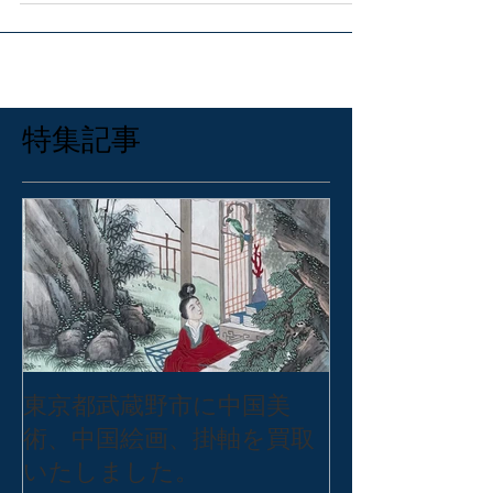
ていただきました。今回のお客様は当店
にご依頼の前に、古書を中心に他の業者
様にご依頼をされたそうです。そちらの
業者様は大雑把にお品物を見た後、買取
はできないが、無料で引き取りはできる
と言われたそうです。そ...
特集記事
東京都武蔵野市に中国美
東京都練馬区