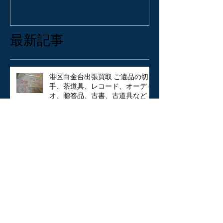
術、中国絵画、掛軸を買取
バッグ・アク
いたしました。
張買取いたし
最新記事
港区白金台出張買取 ご遺品の切
手、茶道具、レコード、オーディ
オ、贈答品、古書、古道具など
東京都杉並区に不用品の古い香木
を出張買取いたしました。