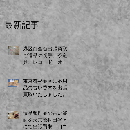
最新記事
港区白金台出張買取
ご遺品の切手、茶道
具、レコード、オー
ディオ、贈答品、古
書、古道具など
東京都杉並区に不用
品の古い香木を出張
買取いたしました。
遺品整理品の古い能
面を東京都世田谷区
にて出張買取！口コ