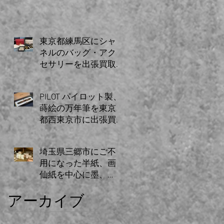
した。
東京都練馬区にシャ
ネルのバッグ・アク
セサリーを出張買取
いたしました。
PILOT パイロット製、
蒔絵の万年筆を東京
都西東京市に出張買
取致しました。
埼玉県三郷市にご不
用になった半紙、画
仙紙を中心に墨、
硯、関連図書など大
アーカイブ
量の書道具を出張買
取いたしました。