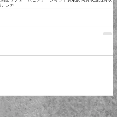
状
扇面
リフォーム
ビンテージ
ギフト
買取
訪問買取
遺品買取
宅
テレカ