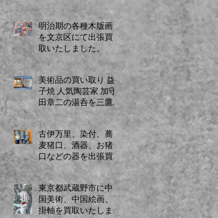
ミでご紹介のお客様
からのご依頼。
明治期の各種木版画
を文京区にて出張買
取いたしました。
美術品の買い取り 益
子焼 人気陶芸家 加守
田章二の湯呑を三鷹
市に出張買取いたし
ました。
古伊万里、染付、蕎
麦猪口、酒器、お猪
口などの器を出張買
取にてお売りいただ
きました。
東京都武蔵野市に中
国美術、中国絵画、
掛軸を買取いたしま