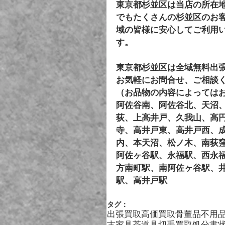
東京都杉並区は当店の所在
でもたくさんの杉並区のお
域の皆様に安心してご利用
す。
東京都杉並区は全域無料出
お気軽にお問合せ、ご相談
（お品物の内容によっては
阿佐谷南、阿佐谷北、天沼
荻、上高井戸、久我山、高
寺、高井戸東、高井戸西、
内、本天沼、松ノ木、南荻
阿佐ヶ谷駅、永福駅、西永
方南町駅、南阿佐ヶ谷駅、
駅、高井戸駅
タグ：
出張買取
高価買取
骨董品
不用