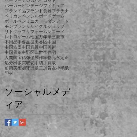
セーラー
テレカ
パイロット
パーカー
ビンテージ
フィギュア
ブランド品
ブランド食器
プラチナ
ペリカン
ペンシル
ボードゲーム
ボールペン
ミニカー
モダンアート
モンブラン
リサイクルショップ
リトグラフ
リフォーム
レコード
レトロゲーム
七宝
万年筆
三鷹市
不用品
不要品
世田谷区
中国
中国古墨
中国宜興
中国美術
中国骨董
中野区
二世帯住宅
人間国宝
仏像
伽羅
作家物
元永定正
処分
出張買取
切手
切手買取
前衛美術
加守田章二
加賀友禅
半紙
印材
ソーシャルメデ
ィア