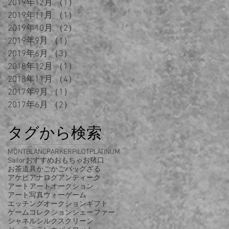
2019年12月
（1）
1件の記事
2019年11月
（1）
1件の記事
2019年10月
（2）
2件の記事
2019年9月
（1）
1件の記事
2019年6月
（3）
3件の記事
2018年12月
（1）
1件の記事
2018年11月
（4）
4件の記事
2017年9月
（1）
1件の記事
2017年6月
（2）
2件の記事
タグから検索
MONTBLANC
PARKER
PILOT
PLATINUM
Sailor
おすすめ
おもちゃ
お猪口
お茶道具
かご
かごバッグ
ざる
アケビ
アナログ
アンティーク
アート
アートオークション
アート写真
ウォーゲーム
エッチング
オークション
ギフト
ゲーム
コレクション
シェーファー
シャネル
シルクスクリーン