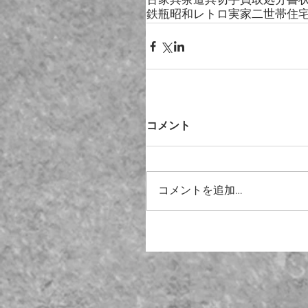
古家具
茶道具
切手買取
処分
書
鉄瓶
昭和レトロ
実家
二世帯住
コメント
コメントを追加…