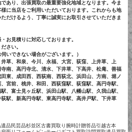
地であり、出張買取の最重要強化地域となります。今ま
客様に当店をご利用いただいております。これからも地
いただけるよう、丁寧に誠実にお取引させていただきま
張・お見積りに対応しております。
ください。
お伺いできない場合がございます。）
、井草、和泉、今川、永福、大宮、荻窪、上井草、上
円寺南、高円寺北、清水、下井草、下高井、松庵、善福
成田東、成田西、西荻南、西荻北、浜田山、方南、堀ノ
窪、宮前、桃井、和田、西荻窪駅、荻窪駅、高円寺駅、
福駅、富士見ヶ丘駅、浜田山駅、八幡山駅、久我山駅、
井荻駅、新高円寺駅、東高円寺駅、高井戸駅、下井草
品
遺品
民芸品
杉並区
古書
買取り
腕時計
贈答品
引越
古本