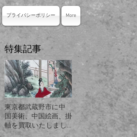
プライバシーポリシー
More
特集記事
東京都武蔵野市に中
東京都練馬区にシャ
国美術、中国絵画、掛
ネルのバッグ・アク
軸を買取いたしまし
セサリーを出張買取
た。
いたしました。