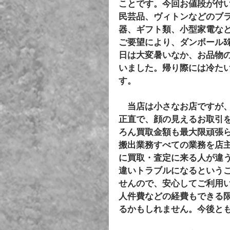
ことです。今回お値段が付
民芸品、ヴィトンなどのブ
器、ギフト類、小型家電な
ご要望により、ダンボール
日は大変暑いなか、お品物
いました。帰り際には冷た
す。
　当店は小さなお店ですが
正直で、顔の見えるお取引
ろん買取金額も最大限頑張
搬出業務すべての業務を店
に買取・査定に来る人が違
違いトラブルになるという
せんので、安心してご利用
人件費などの経費もできる
るかもしれません。今後と