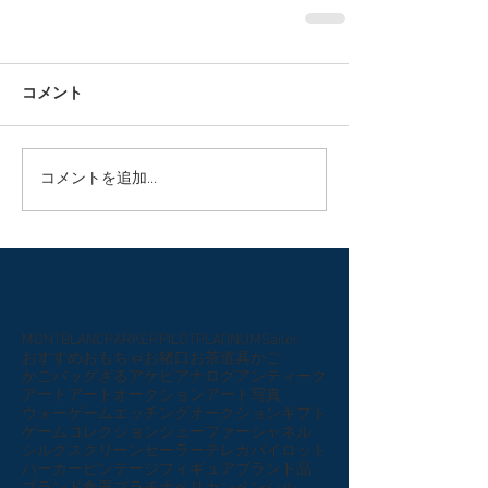
コメント
コメントを追加…
MONTBLANC
PARKER
PILOT
PLATINUM
Sailor
おすすめ
おもちゃ
お猪口
お茶道具
かご
かごバッグ
ざる
アケビ
アナログ
アンティーク
アート
アートオークション
アート写真
ウォーゲーム
エッチング
オークション
ギフト
ゲーム
コレクション
シェーファー
シャネル
シルクスクリーン
セーラー
テレカ
パイロット
パーカー
ビンテージ
フィギュア
ブランド品