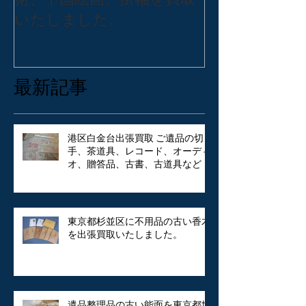
術、中国絵画、掛軸を買取
バッグ・アク
いたしました。
張買取いたし
最新記事
港区白金台出張買取 ご遺品の切
手、茶道具、レコード、オーディ
オ、贈答品、古書、古道具など
東京都杉並区に不用品の古い香木
を出張買取いたしました。
遺品整理品の古い能面を東京都世