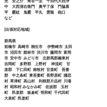
光　安之介　角谷一圭　十四代大西浄
中　大西清右衛門　奥平了保　門脇喜
平　霰紋　鬼霰　平丸　雲龍　砲口　
など
[出張対応地域]
群馬県
前橋市  高崎市  桐生市 　伊勢崎市  太田
市  沼田市  館林市  渋川市  藤岡市  富岡
市  安中市  みどり市　北群馬郡榛東村  
吉岡町　多野郡　上野村 　神流町　甘
楽郡　下仁田町  南牧村  甘楽町　吾妻
郡　中之条町  東吾妻町  長野原町  嬬恋
村  草津町  高山村　利根郡片品村  川場
村  昭和村 みなかみ町　佐波郡　玉村
町　邑楽郡　板倉町  明和町  千代田町 
大泉町  邑楽町　