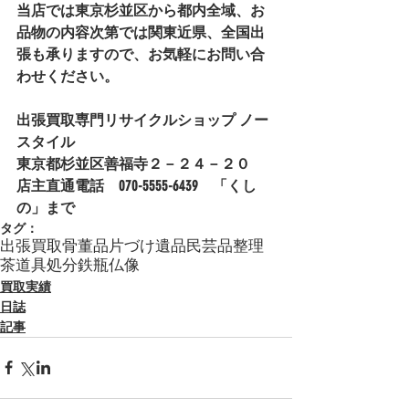
当店では東京杉並区から都内全域、お
品物の内容次第では関東近県、全国出
張も承りますので、お気軽にお問い合
わせください。
出張買取専門リサイクルショップ ノー
スタイル 
東京都杉並区善福寺２－２４－２０
店主直通電話　070-5555-6439　「くし
の」まで
タグ：
出張買取
骨董品
片づけ
遺品
民芸品
整理
茶道具
処分
鉄瓶
仏像
買取実績
日誌
記事