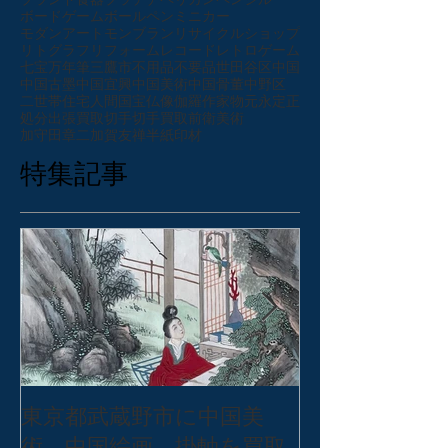
ブランド食器
プラチナ
ペリカン
ペンシル
ボードゲーム
ボールペン
ミニカー
モダンアート
モンブラン
リサイクルショップ
リトグラフ
リフォーム
レコード
レトロゲーム
七宝
万年筆
三鷹市
不用品
不要品
世田谷区
中国
中国古墨
中国宜興
中国美術
中国骨董
中野区
二世帯住宅
人間国宝
仏像
伽羅
作家物
元永定正
処分
出張買取
切手
切手買取
前衛美術
加守田章二
加賀友禅
半紙
印材
特集記事
東京都武蔵野市に中国美
東京都練馬区