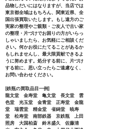
品物しだいにはなりますが、当店では
東京都全域はもちろん、関東近県、全
国出張買取いたします。もし遠方のご
実家の整理やご親類・ご友人で古い家
の整理・片づけでお困りの方がいらっ
しゃいましたら、お気軽にご相談くだ
さい。何かお役にたてることがあるか
もしれませんし、最大限貢献できるよ
うに努めます。処分する前に、片づけ
する前に、思い立ったらご遠慮なく、
お問い合わせください。
[鉄瓶の買取品目一例]
龍文堂　金寿堂　亀文堂　長文堂　雲
色堂　光玉堂　金青堂　正寿堂　金龍
堂　瑞雲堂　精金堂　省鋳堂　暁寿
堂　松寿堂　南部鉄器　京鉄瓶　上田
照房　大国柏斎　鈴木盛久　佐藤清