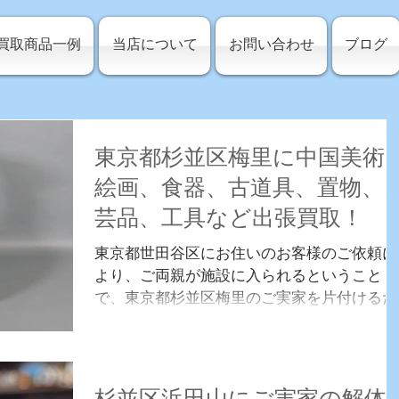
買取商品一例
当店について
お問い合わせ
ブログ
東京都杉並区梅里に中国美術
絵画、食器、古道具、置物、
芸品、工具など出張買取！
東京都世田谷区にお住いのお客様のご依頼に
より、ご両親が施設に入られるということ
で、東京都杉並区梅里のご実家を片付けるた
め訪問買取いたしました。今回は中国古美術
品、絵画、油彩画、水彩画、掛軸、食器、古
道具、置物、民芸品、工具、コールマンのラ
ンタンなどビンテージアウトドアグッズ...