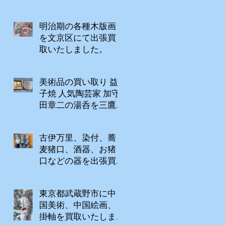
ミでご紹介のお客様
からのご依頼。
明治期の各種木版画
を文京区にて出張買
取いたしました。
美術品の買い取り 益
子焼 人気陶芸家 加守
田章二の湯呑を三鷹
市に出張買取いたし
ました。
古伊万里、染付、蕎
麦猪口、酒器、お猪
口などの器を出張買
取にてお売りいただ
きました。
東京都武蔵野市に中
国美術、中国絵画、
掛軸を買取いたしま