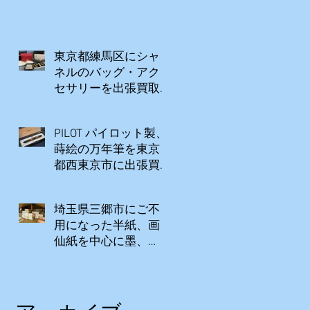
した。
東京都練馬区にシャ
ネルのバッグ・アク
セサリーを出張買取
いたしました。
PILOT パイロット製、
蒔絵の万年筆を東京
都西東京市に出張買
取致しました。
埼玉県三郷市にご不
用になった半紙、画
仙紙を中心に墨、
硯、関連図書など大
量の書道具を出張買
取いたしました。