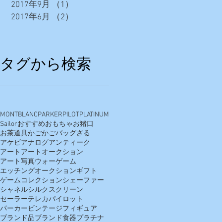
2017年9月
（1）
1件の記事
2017年6月
（2）
2件の記事
タグから検索
MONTBLANC
PARKER
PILOT
PLATINUM
Sailor
おすすめ
おもちゃ
お猪口
お茶道具
かご
かごバッグ
ざる
アケビ
アナログ
アンティーク
アート
アートオークション
アート写真
ウォーゲーム
エッチング
オークション
ギフト
ゲーム
コレクション
シェーファー
シャネル
シルクスクリーン
セーラー
テレカ
パイロット
パーカー
ビンテージ
フィギュア
ブランド品
ブランド食器
プラチナ