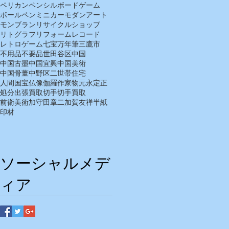
ペリカン
ペンシル
ボードゲーム
ボールペン
ミニカー
モダンアート
モンブラン
リサイクルショップ
リトグラフ
リフォーム
レコード
レトロゲーム
七宝
万年筆
三鷹市
不用品
不要品
世田谷区
中国
中国古墨
中国宜興
中国美術
中国骨董
中野区
二世帯住宅
人間国宝
仏像
伽羅
作家物
元永定正
処分
出張買取
切手
切手買取
前衛美術
加守田章二
加賀友禅
半紙
印材
ソーシャルメデ
ィア