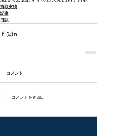
遺品
民芸品
おすすめ
古美術品
切手買取
買取実績
記事
日誌
コメント
コメントを追加…