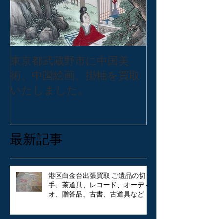
東京都武蔵野市に中国美
東京都練馬区
術、中国絵画、掛軸を買取
バッグ・アク
いたしました。
張買取いたし
最新記事
港区白金台出張買取 ご遺品の切
手、茶道具、レコード、オーディ
オ、贈答品、古書、古道具など