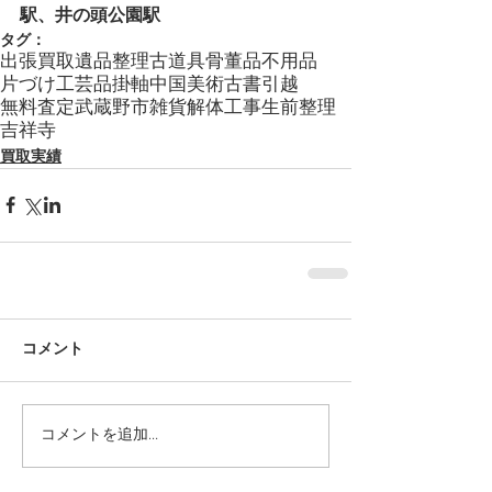
駅、井の頭公園駅
タグ：
出張買取
遺品整理
古道具
骨董品
不用品
片づけ
工芸品
掛軸
中国美術
古書
引越
無料査定
武蔵野市
雑貨
解体工事
生前整理
吉祥寺
買取実績
コメント
コメントを追加…