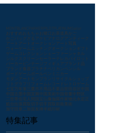
MONTBLANC
PARKER
PILOT
PLATINUM
Sailor
おすすめ
おもちゃ
お猪口
お茶道具
かご
かごバッグ
ざる
アケビ
アナログ
アンティーク
アート
アートオークション
アート写真
ウォーゲーム
エッチング
オークション
ギフト
ゲーム
コレクション
シェーファー
シャネル
シルクスクリーン
セーラー
テレカ
パイロット
パーカー
ビンテージ
フィギュア
ブランド品
ブランド食器
プラチナ
ペリカン
ペンシル
ボードゲーム
ボールペン
ミニカー
モダンアート
モンブラン
リサイクルショップ
リトグラフ
リフォーム
レコード
レトロゲーム
七宝
万年筆
三鷹市
不用品
不要品
世田谷区
中国
中国古墨
中国宜興
中国美術
中国骨董
中野区
二世帯住宅
人間国宝
仏像
伽羅
作家物
元永定正
処分
出張買取
切手
切手買取
前衛美術
加守田章二
加賀友禅
半紙
印材
特集記事