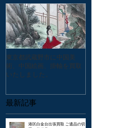
東京都武蔵野市に中国美
東京都練馬区
術、中国絵画、掛軸を買取
バッグ・アク
いたしました。
張買取いたし
最新記事
港区白金台出張買取 ご遺品の切