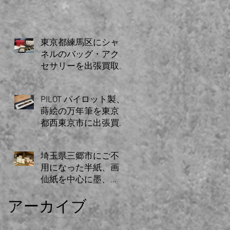
した。
東京都練馬区にシャ
ネルのバッグ・アク
セサリーを出張買取
いたしました。
PILOT パイロット製、
蒔絵の万年筆を東京
都西東京市に出張買
取致しました。
埼玉県三郷市にご不
用になった半紙、画
仙紙を中心に墨、
硯、関連図書など大
アーカイブ
量の書道具を出張買
取いたしました。