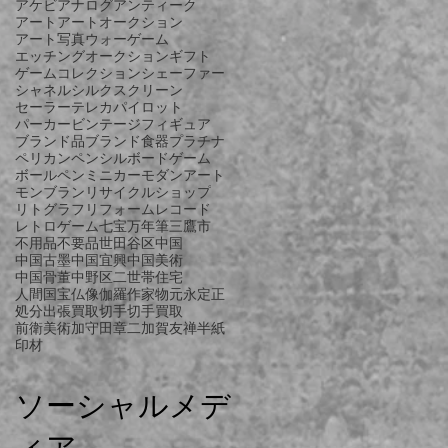
アケビ
アナログ
アンティーク
アート
アートオークション
アート写真
ウォーゲーム
エッチング
オークション
ギフト
ゲーム
コレクション
シェーファー
シャネル
シルクスクリーン
セーラー
テレカ
パイロット
パーカー
ビンテージ
フィギュア
ブランド品
ブランド食器
プラチナ
ペリカン
ペンシル
ボードゲーム
ボールペン
ミニカー
モダンアート
モンブラン
リサイクルショップ
リトグラフ
リフォーム
レコード
レトロゲーム
七宝
万年筆
三鷹市
不用品
不要品
世田谷区
中国
中国古墨
中国宜興
中国美術
中国骨董
中野区
二世帯住宅
人間国宝
仏像
伽羅
作家物
元永定正
処分
出張買取
切手
切手買取
前衛美術
加守田章二
加賀友禅
半紙
印材
ソーシャルメデ
ィア