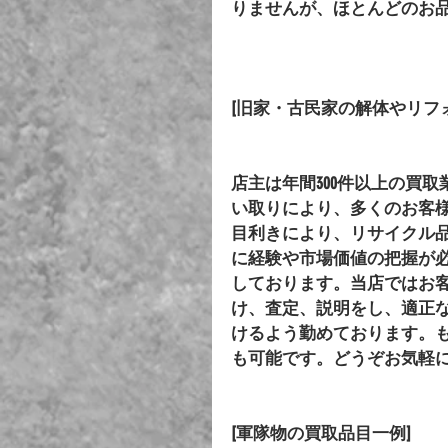
りませんが、ほとんどのお
[旧家・古民家の解体やリフ
店主は年間300件以上の買
い取りにより、多くのお客
目利きにより、リサイクル
に経験や市場価値の把握が
しております。当店ではお
け、査定、説明をし、適正
けるよう勤めております。
も可能です。どうぞお気軽
[軍隊物の買取品目一例]