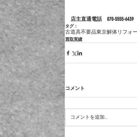
店主直通電話　070-5555-643
タグ：
古道具
不要品
東京
解体
リフォ
買取実績
コメント
コメントを追加…