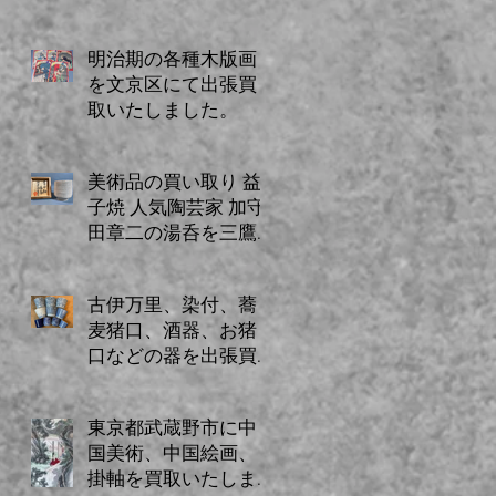
ミでご紹介のお客様
からのご依頼。
明治期の各種木版画
を文京区にて出張買
取いたしました。
美術品の買い取り 益
子焼 人気陶芸家 加守
田章二の湯呑を三鷹
市に出張買取いたし
ました。
古伊万里、染付、蕎
麦猪口、酒器、お猪
口などの器を出張買
取にてお売りいただ
きました。
東京都武蔵野市に中
国美術、中国絵画、
掛軸を買取いたしま