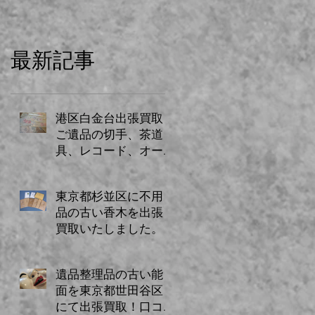
最新記事
港区白金台出張買取
ご遺品の切手、茶道
具、レコード、オー
ディオ、贈答品、古
書、古道具など
東京都杉並区に不用
品の古い香木を出張
買取いたしました。
遺品整理品の古い能
面を東京都世田谷区
にて出張買取！口コ