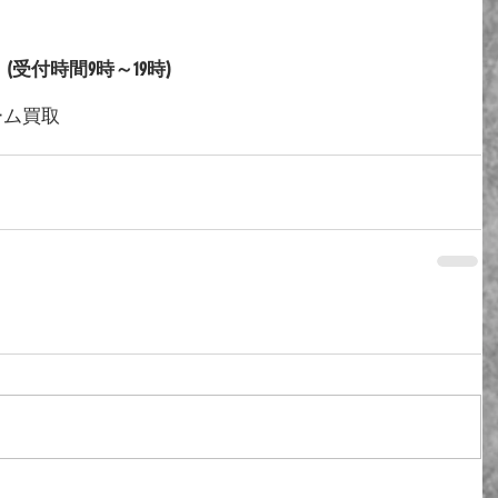
9　(受付時間9時～19時)
ーム
買取