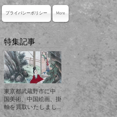
プライバシーポリシー
More
特集記事
東京都武蔵野市に中
東京都練馬区にシャ
国美術、中国絵画、掛
ネルのバッグ・アク
軸を買取いたしまし
セサリーを出張買取
た。
いたしました。