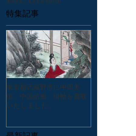
加守田章二
加賀友禅
半紙
印材
特集記事
東京都武蔵野市に中国美
東京都練馬区
術、中国絵画、掛軸を買取
バッグ・アク
いたしました。
張買取いたし
最新記事