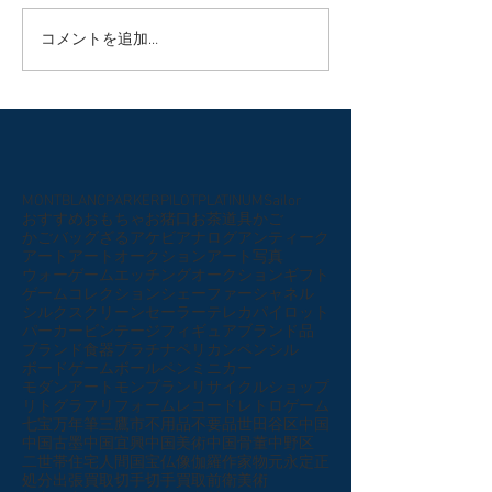
コメントを追加…
MONTBLANC
PARKER
PILOT
PLATINUM
Sailor
おすすめ
おもちゃ
お猪口
お茶道具
かご
かごバッグ
ざる
アケビ
アナログ
アンティーク
アート
アートオークション
アート写真
ウォーゲーム
エッチング
オークション
ギフト
ゲーム
コレクション
シェーファー
シャネル
シルクスクリーン
セーラー
テレカ
パイロット
パーカー
ビンテージ
フィギュア
ブランド品
ブランド食器
プラチナ
ペリカン
ペンシル
ボードゲーム
ボールペン
ミニカー
モダンアート
モンブラン
リサイクルショップ
リトグラフ
リフォーム
レコード
レトロゲーム
七宝
万年筆
三鷹市
不用品
不要品
世田谷区
中国
中国古墨
中国宜興
中国美術
中国骨董
中野区
二世帯住宅
人間国宝
仏像
伽羅
作家物
元永定正
処分
出張買取
切手
切手買取
前衛美術