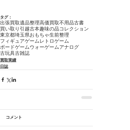
タグ：
出張買取
遺品整理
高価買取
不用品
古書
買い取り
引越
古本
趣味の品
コレクション
東京都
埼玉県
おもちゃ
生前整理
フィギュア
ゲーム
レトロゲーム
ボードゲーム
ウォーゲーム
アナログ
古玩具
古雑誌
買取実績
日誌
コメント