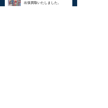
出張買取いたしました。
美術品の買い取り 益子焼 人気陶
芸家 加守田章二の湯呑を三鷹市に
出張買取いたしました。
古伊万里、染付、蕎麦猪口、酒
器、お猪口などの器を出張買取に
てお売りいただきました。
東京都武蔵野市に中国美術、中国
絵画、掛軸を買取いたしました。