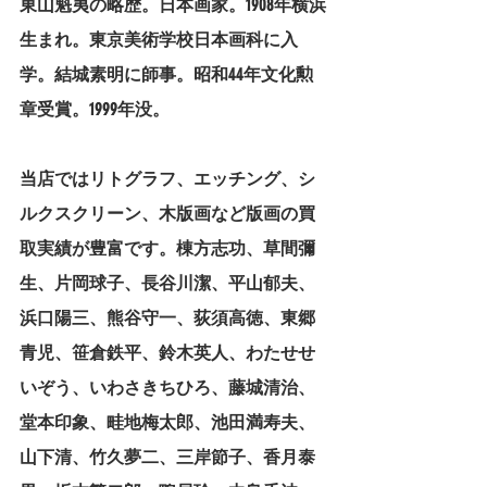
東山魁夷の略歴。日本画家。1908年横浜
生まれ。東京美術学校日本画科に入
学。結城素明に師事。昭和44年文化勲
章受賞。1999年没。
当店ではリトグラフ、エッチング、シ
ルクスクリーン、木版画など版画の買
取実績が豊富です。棟方志功、草間彌
生、片岡球子、長谷川潔、平山郁夫、
浜口陽三、熊谷守一、荻須高徳、東郷
青児、笹倉鉄平、鈴木英人、わたせせ
いぞう、いわさきちひろ、藤城清治、
堂本印象、畦地梅太郎、池田満寿夫、
山下清、竹久夢二、三岸節子、香月泰