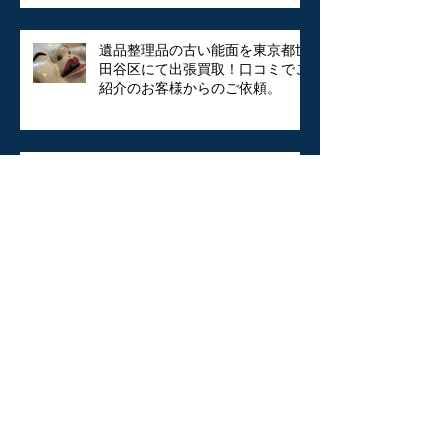
遺品整理品の古い能面を東京都世
田谷区にて出張買取！口コミでご
紹介のお客様からのご依頼。
明治期の各種木版画を文京区にて
出張買取いたしました。
美術品の買い取り 益子焼 人気陶
芸家 加守田章二の湯呑を三鷹市に
出張買取いたしました。
古伊万里、染付、蕎麦猪口、酒
器、お猪口などの器を出張買取に