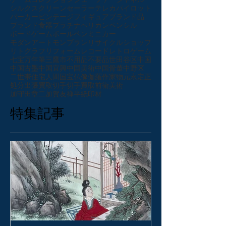
ゲーム
コレクション
シェーファー
シャネル
シルクスクリーン
セーラー
テレカ
パイロット
パーカー
ビンテージ
フィギュア
ブランド品
ブランド食器
プラチナ
ペリカン
ペンシル
ボードゲーム
ボールペン
ミニカー
モダンアート
モンブラン
リサイクルショップ
リトグラフ
リフォーム
レコード
レトロゲーム
七宝
万年筆
三鷹市
不用品
不要品
世田谷区
中国
中国古墨
中国宜興
中国美術
中国骨董
中野区
二世帯住宅
人間国宝
仏像
伽羅
作家物
元永定正
処分
出張買取
切手
切手買取
前衛美術
加守田章二
加賀友禅
半紙
印材
特集記事