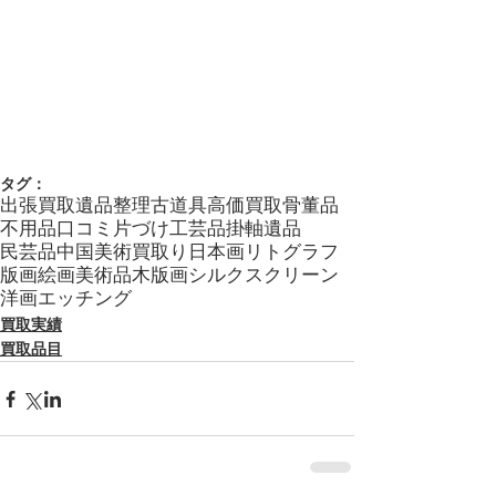
タグ：
出張買取
遺品整理
古道具
高価買取
骨董品
不用品
口コミ
片づけ
工芸品
掛軸
遺品
民芸品
中国美術
買取り
日本画
リトグラフ
版画
絵画
美術品
木版画
シルクスクリーン
洋画
エッチング
買取実績
買取品目