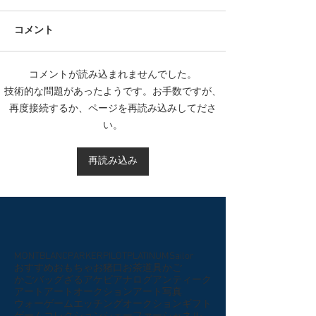
コメント
コメントが読み込まれませんでした。
技術的な問題があったようです。お手数ですが、
再度接続するか、ページを再読み込みしてださ
い。
再読み込み
MONTBLANC
PARKER
PILOT
PLATINUM
Sailor
おすすめ
おもちゃ
お猪口
お茶道具
かご
かごバッグ
ざる
アケビ
アナログ
アンティーク
アート
アートオークション
アート写真
ウォーゲーム
エッチング
オークション
ギフト