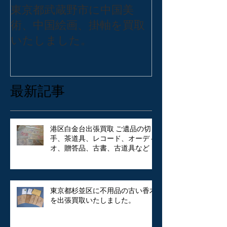
東京都武蔵野市に中国美
東京都練馬区
術、中国絵画、掛軸を買取
バッグ・アク
いたしました。
張買取いたし
最新記事
港区白金台出張買取 ご遺品の切
手、茶道具、レコード、オーディ
オ、贈答品、古書、古道具など
東京都杉並区に不用品の古い香木
を出張買取いたしました。