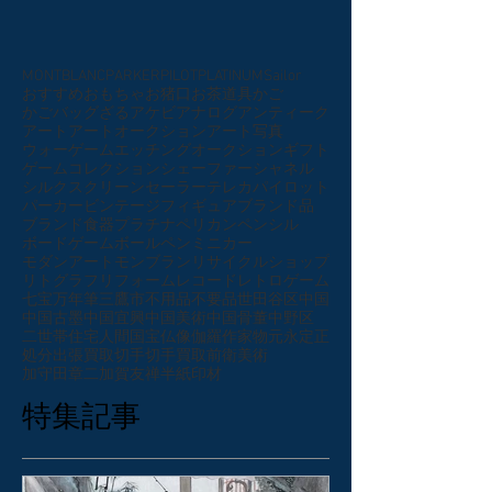
MONTBLANC
PARKER
PILOT
PLATINUM
Sailor
おすすめ
おもちゃ
お猪口
お茶道具
かご
かごバッグ
ざる
アケビ
アナログ
アンティーク
アート
アートオークション
アート写真
ウォーゲーム
エッチング
オークション
ギフト
ゲーム
コレクション
シェーファー
シャネル
シルクスクリーン
セーラー
テレカ
パイロット
パーカー
ビンテージ
フィギュア
ブランド品
ブランド食器
プラチナ
ペリカン
ペンシル
ボードゲーム
ボールペン
ミニカー
モダンアート
モンブラン
リサイクルショップ
リトグラフ
リフォーム
レコード
レトロゲーム
七宝
万年筆
三鷹市
不用品
不要品
世田谷区
中国
中国古墨
中国宜興
中国美術
中国骨董
中野区
二世帯住宅
人間国宝
仏像
伽羅
作家物
元永定正
処分
出張買取
切手
切手買取
前衛美術
加守田章二
加賀友禅
半紙
印材
特集記事