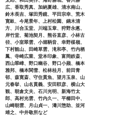
太郎、和田英作、海野勝珉、香川勝
広、香取秀真、加納夏雄、清水南山、
鈴木長吉、塚田秀鏡、平田宗幸、荒木
寛畝、今尾景年、上村松園、鏑木清
方、川合玉堂、川端玉章、狩野永悳、
岸竹堂、菊池契月、熊谷直彦、小林古
径、小室翠雲、小堀鞆音、幸野楳嶺、
下村観山、田崎草雲、滝和亭、竹内栖
鳳、寺崎広業、堂本印象、富岡鉄斎、
西山翠嶂、野口幽谷、野口小蘋、橋本
雅邦、橋本関雪、松林桂月、前田青
邨、森寛斎、守住貫魚、望月玉泉、山
元春挙、山名貫義、安田靫彦、横山大
観、朝倉文夫、石川光明、新海竹太
郎、高村光雲、竹内久一、平櫛田中、
山崎朝雲、月山貞一、濤川惣助、並河
靖之、中井敬所など