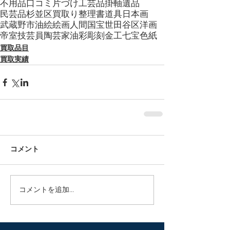
不用品
口コミ
片づけ
工芸品
掛軸
遺品
民芸品
杉並区
買取り
整理
書道具
日本画
武蔵野市
油絵
絵画
人間国宝
世田谷区
洋画
帝室技芸員
陶芸家
油彩
彫刻
金工
七宝
色紙
買取品目
買取実績
コメント
コメントを追加…