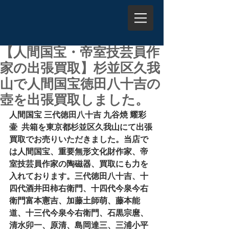
【人間国宝・帝室技芸員作
家の出張買取】杉並区久我
山で人間国宝徳田八十吉の
壺を出張買取しました。
人間国宝 三代徳田八十吉 九谷焼 耀彩
壷  共箱を東京都杉並区久我山にて出張
買取でお売りいただきました。当店で
は人間国宝、重要無形文化財作家、帝
室技芸員作家の陶磁器、買取にも力を
入れております。三代徳田八十吉、十
四代酒井田柿右衛門、十四代今泉今右
衛門富本憲吉、加藤土師萌、藤本能
道、十三代今泉今右衛門、石黒宗麿、
清水卯一、原清、島岡達三、三浦小平