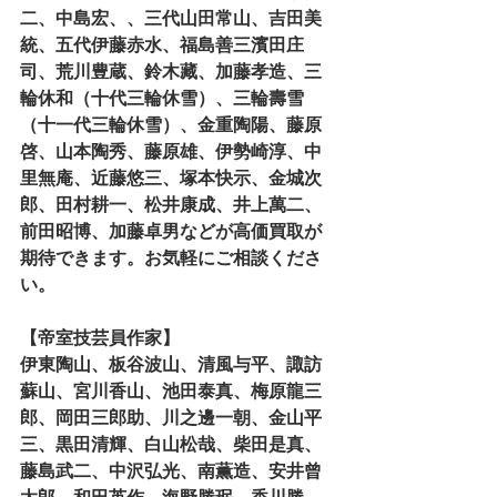
二、中島宏、、三代山田常山、吉田美
統、五代伊藤赤水、福島善三濱田庄
司、荒川豊蔵、鈴木藏、加藤孝造、三
輪休和（十代三輪休雪）、三輪壽雪
（十一代三輪休雪）、金重陶陽、藤原
啓、山本陶秀、藤原雄、伊勢崎淳、中
里無庵、近藤悠三、塚本快示、金城次
郎、田村耕一、松井康成、井上萬二、
前田昭博、加藤卓男などが高価買取が
期待できます。お気軽にご相談くださ
い。
【帝室技芸員作家】
伊東陶山、板谷波山、清風与平、諏訪
蘇山、宮川香山、池田泰真、梅原龍三
郎、岡田三郎助、川之邊一朝、金山平
三、黒田清輝、白山松哉、柴田是真、
藤島武二、中沢弘光、南薫造、安井曾