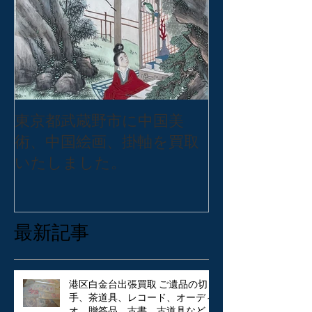
東京都武蔵野市に中国美
東京都練馬区
術、中国絵画、掛軸を買取
バッグ・アク
いたしました。
張買取いたし
最新記事
港区白金台出張買取 ご遺品の切
手、茶道具、レコード、オーディ
オ、贈答品、古書、古道具など