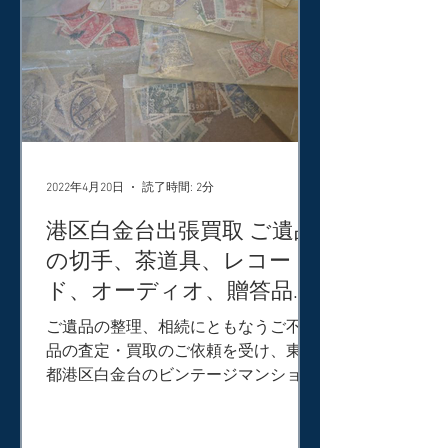
2022年4月20日
読了時間: 2分
港区白金台出張買取 ご遺品
の切手、茶道具、レコー
ド、オーディオ、贈答品、
古書、古道具など
ご遺品の整理、相続にともなうご不用
品の査定・買取のご依頼を受け、東京
都港区白金台のビンテージマンション
へ出張買取してまいりました。 故人様
は切手の収集家だったため、大量の切