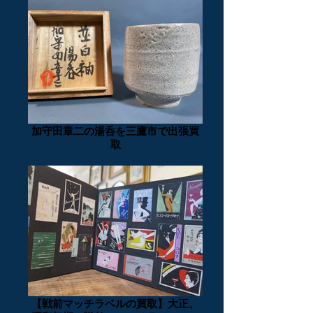
加守田章二の湯呑を三鷹市で出張買
取
【戦前マッチラベルの買取】大正、