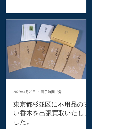
手をお持ちで、その他にも煎茶道具、
レコード、オーディオ、贈答品、古
書、古道具などをお取り扱いさせてい
た...
2022年4月20日
読了時間: 2分
東京都杉並区に不用品の古
い香木を出張買取いたしま
した。