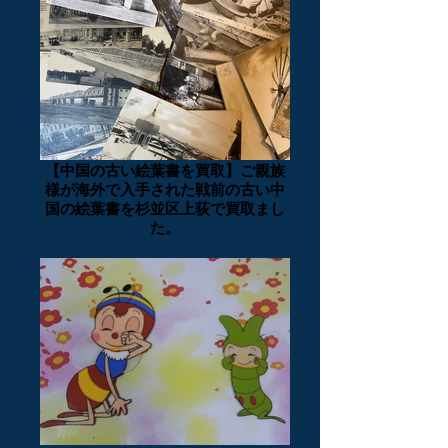
【中国の古い絵葉書を買取】ご親族
様が海外で入手された戦前の古い中
国の絵葉書を杉並区上荻で買取まし
た。