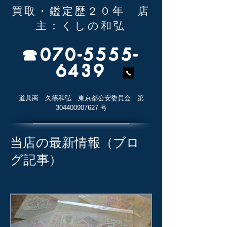
買取・鑑定歴２０年 店
主：くしの和弘
☎
070-5555-
6439
道具商 久篠和弘
東京都公安委員会 第
304400907627
号
当店の最新情報（ブロ
グ記事）