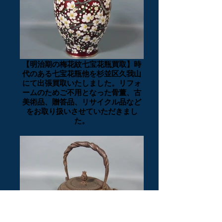
【明治期の梅花紋七宝花瓶買取】時
代のある七宝花瓶他を杉並区久我山
にて出張買取いたしました。リフォ
ームのためご不用となった骨董、古
美術品、贈答品、リサイクル品など
をお取り扱いさせていただきまし
た。