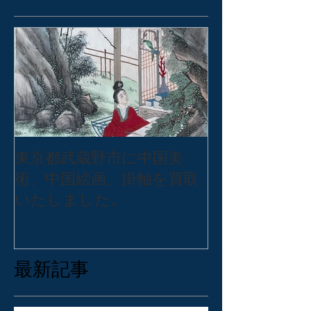
東京都武蔵野市に中国美
東京都練馬区
術、中国絵画、掛軸を買取
バッグ・アク
いたしました。
張買取いたし
最新記事