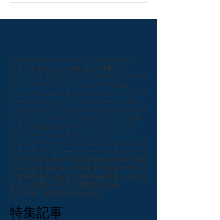
MONTBLANC
PARKER
PILOT
PLATINUM
Sailor
おすすめ
おもちゃ
お猪口
お茶道具
かご
かごバッグ
ざる
アケビ
アナログ
アンティーク
アート
アートオークション
アート写真
ウォーゲーム
エッチング
オークション
ギフト
ゲーム
コレクション
シェーファー
シャネル
シルクスクリーン
セーラー
テレカ
パイロット
パーカー
ビンテージ
フィギュア
ブランド品
ブランド食器
プラチナ
ペリカン
ペンシル
ボードゲーム
ボールペン
ミニカー
モダンアート
モンブラン
リサイクルショップ
リトグラフ
リフォーム
レコード
レトロゲーム
七宝
万年筆
三鷹市
不用品
不要品
世田谷区
中国
中国古墨
中国宜興
中国美術
中国骨董
中野区
二世帯住宅
人間国宝
仏像
伽羅
作家物
元永定正
処分
出張買取
切手
切手買取
前衛美術
加守田章二
加賀友禅
半紙
印材
特集記事