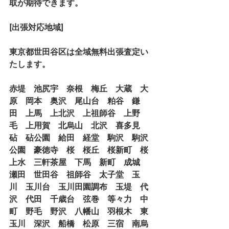
取が期待できます。
[出張対応地域]
東京都世田谷区は全域無料出張査定い
たします。
赤堤　池尻宇　奈根　梅丘　大蔵　大
原　岡本　奥沢　尾山台　粕谷　鎌
田　上馬　上北沢　上祖師谷　上野
毛　上用賀　北烏山　北沢　喜多見　
砧　砧公園　給田　経堂　駒沢　駒沢
公園　豪徳寺　桜　桜丘　桜新町　桜
上水　三軒茶屋　下馬　新町　成城　
瀬田　世田谷　祖師谷　太子堂　玉
川　玉川台　玉川田園調布　玉堤　代
沢　代田　千歳台　弦巻　等々力　中
町　野毛　野沢　八幡山　羽根木　東
玉川　深沢　船橋　松原　三宿　南烏