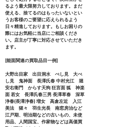
るよう最大限努力しております。まだ
使える、捨てるのはもったいないとい
うお客様のご要望に応えられるよう
日々精進しております。もしお困りの
際にはお気軽に当店にご相談くださ
い。店主が丁寧に対応させていただき
ます。
[能面関連の買取品目一例]
大野出目家　出目洞水　べし見　大べ
し見　鬼神面　長澤氏春 中村光江　堀
安右衛門　からす天狗 狂言面 狐　神楽
面 若女　長澤氏春三男 長澤草春　深草
浄春(長澤浄春) 増女　高倉左近　入江
美法　猩々　羽生光長　南窓房治など
江戸期、明治期などの古いもの、未使
用品、人間国宝、作家物などは高価買