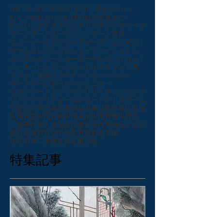
MONTBLANC
PARKER
PILOT
PLATINUM
Sailor
おすすめ
おもちゃ
お猪口
お茶道具
かご
かごバッグ
ざる
アケビ
アナログ
アンティーク
アート
アートオークション
アート写真
ウォーゲーム
エッチング
オークション
ギフト
ゲーム
コレクション
シェーファー
シャネル
シルクスクリーン
セーラー
テレカ
パイロット
パーカー
ビンテージ
フィギュア
ブランド品
ブランド食器
プラチナ
ペリカン
ペンシル
ボードゲーム
ボールペン
ミニカー
モダンアート
モンブラン
リサイクルショップ
リトグラフ
リフォーム
レコード
レトロゲーム
七宝
万年筆
三鷹市
不用品
不要品
世田谷区
中国
中国古墨
中国宜興
中国美術
中国骨董
中野区
二世帯住宅
人間国宝
仏像
伽羅
作家物
元永定正
処分
出張買取
切手
切手買取
前衛美術
加守田章二
加賀友禅
半紙
印材
特集記事