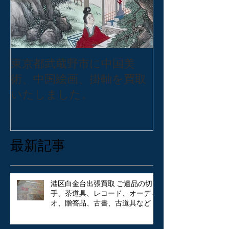
東京都武蔵野市に中国美
東京都練馬区
術、中国絵画、掛軸を買取
バッグ・アク
いたしました。
張買取いたし
最新記事
港区白金台出張買取 ご遺品の切
手、茶道具、レコード、オーディ
オ、贈答品、古書、古道具など