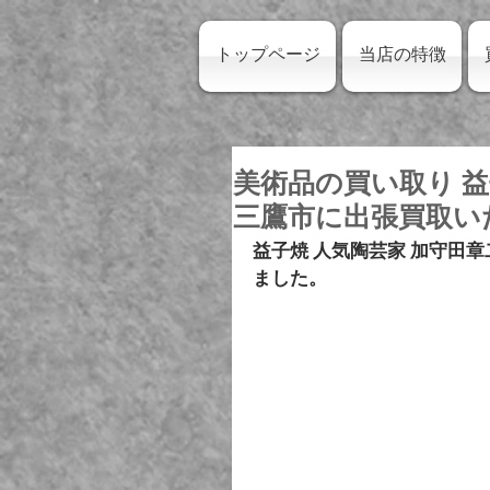
トップページ
当店の特徴
美術品の買い取り 益
三鷹市に出張買取い
益子焼 人気陶芸家 加守田章二
ました。