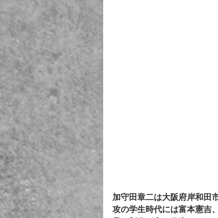
加守田章二は大阪府岸和田
攻の学生時代には富本憲吉