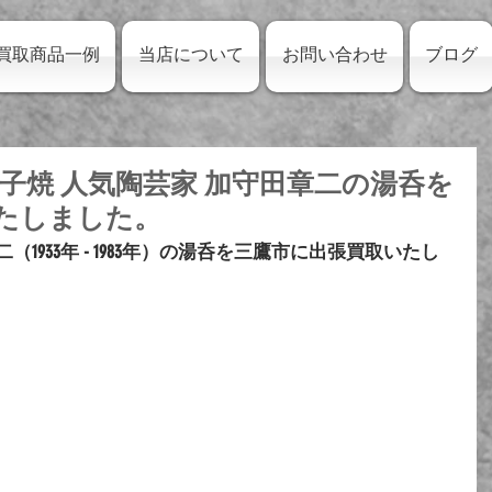
買取商品一例
当店について
お問い合わせ
ブログ
子焼 人気陶芸家 加守田章二の湯呑を
たしました。
（1933年 - 1983年）の湯呑を三鷹市に出張買取いたし