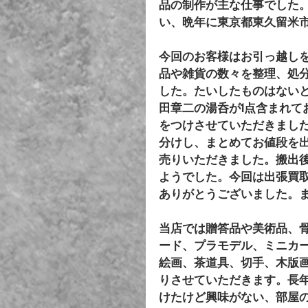
品の制作が主な仕事でした
い、晩年に東京都東久留米市
今回のお客様はお引っ越し
品や雑貨の数々を整理、処
した。たいしたものはない
田章二の湯呑が1点含まれて
をつけさせていただきまし
分けし、まとめてお値段を
売りいただきました。搬出
ようでした。今回は出張買
ありがとうございました。
当店では贈答品や美術品、
ード、プラモデル、ミニカ
絵画、茶道具、切手、木版
りさせていただきます。長
けたけど興味がない、部屋