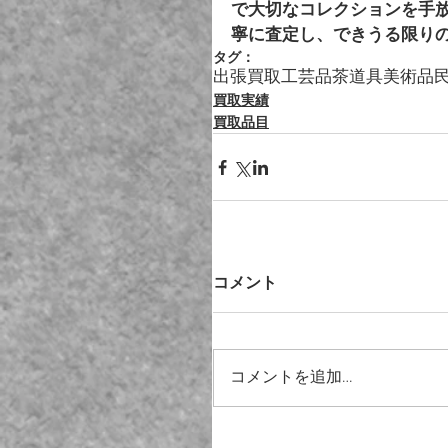
で大切なコレクションを手
寧に査定し、できうる限り
タグ：
出張買取
工芸品
茶道具
美術品
買取実績
買取品目
コメント
コメントを追加…