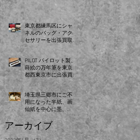
した。
東京都練馬区にシャ
ネルのバッグ・アク
セサリーを出張買取
いたしました。
PILOT パイロット製、
蒔絵の万年筆を東京
都西東京市に出張買
取致しました。
埼玉県三郷市にご不
用になった半紙、画
仙紙を中心に墨、
硯、関連図書など大
アーカイブ
量の書道具を出張買
取いたしました。