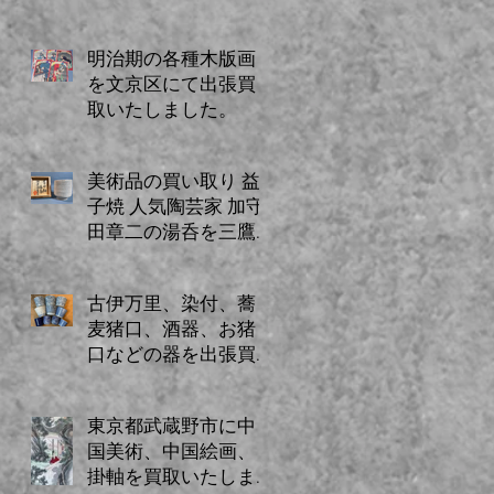
ミでご紹介のお客様
からのご依頼。
明治期の各種木版画
を文京区にて出張買
取いたしました。
美術品の買い取り 益
子焼 人気陶芸家 加守
田章二の湯呑を三鷹
市に出張買取いたし
ました。
古伊万里、染付、蕎
麦猪口、酒器、お猪
口などの器を出張買
取にてお売りいただ
きました。
東京都武蔵野市に中
国美術、中国絵画、
掛軸を買取いたしま