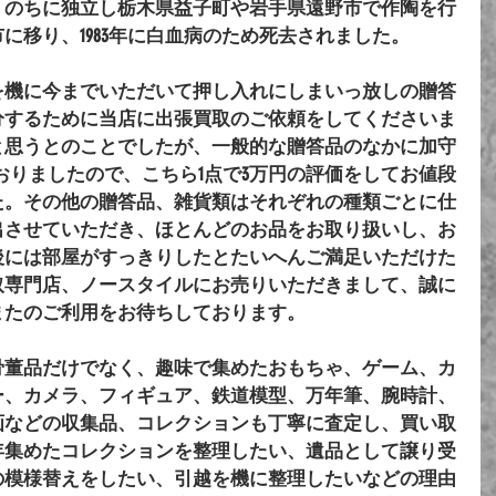
。のちに独立し栃木県益子町や岩手県遠野市で作陶を行
に移り、1983年に白血病のため死去されました。
を機に今までいただいて押し入れにしまいっ放しの贈答
分するために当店に出張買取のご依頼をしてくださいま
と思うとのことでしたが、一般的な贈答品のなかに加守
おりましたので、こちら1点で3万円の評価をしてお値段
た。その他の贈答品、雑貨類はそれぞれの種類ごとに仕
出させていただき、ほとんどのお品をお取り扱いし、お
後には部屋がすっきりしたとたいへんご満足いただけた
取専門店、ノースタイルにお売りいただきまして、誠に
またのご利用をお待ちしております。
骨董品だけでなく、趣味で集めたおもちゃ、ゲーム、カ
ー、カメラ、フィギュア、鉄道模型、万年筆、腕時計、
画などの収集品、コレクションも丁寧に査定し、買い取
年集めたコレクションを整理したい、遺品として譲り受
の模様替えをしたい、引越を機に整理したいなどの理由