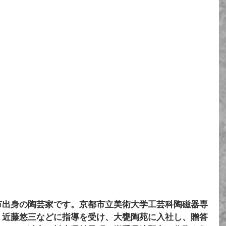
市出身の陶芸家です。京都市立美術大学工芸科陶磁器専
、近藤悠三などに指導を受け、大甕陶苑に入社し、贈答