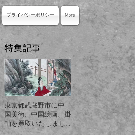
プライバシーポリシー
More
特集記事
東京都武蔵野市に中
東京都練馬区にシャ
国美術、中国絵画、掛
ネルのバッグ・アク
軸を買取いたしまし
セサリーを出張買取
た。
いたしました。