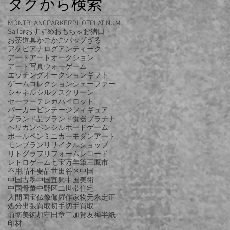
タグから検索
MONTBLANC
PARKER
PILOT
PLATINUM
Sailor
おすすめ
おもちゃ
お猪口
お茶道具
かご
かごバッグ
ざる
アケビ
アナログ
アンティーク
アート
アートオークション
アート写真
ウォーゲーム
エッチング
オークション
ギフト
ゲーム
コレクション
シェーファー
シャネル
シルクスクリーン
セーラー
テレカ
パイロット
パーカー
ビンテージ
フィギュア
ブランド品
ブランド食器
プラチナ
ペリカン
ペンシル
ボードゲーム
ボールペン
ミニカー
モダンアート
モンブラン
リサイクルショップ
リトグラフ
リフォーム
レコード
レトロゲーム
七宝
万年筆
三鷹市
不用品
不要品
世田谷区
中国
中国古墨
中国宜興
中国美術
中国骨董
中野区
二世帯住宅
人間国宝
仏像
伽羅
作家物
元永定正
処分
出張買取
切手
切手買取
前衛美術
加守田章二
加賀友禅
半紙
印材